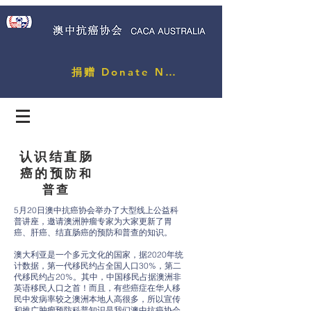
捐赠 Donate Now
认识结直肠
癌的预
防和
普查
5月20日澳中抗癌协会举办了大型线上公益科
普讲座，邀请澳洲肿瘤专家为大家更新了胃
癌、肝癌、结直肠癌的预防和普查的知识。
澳大利亚是一个多元文化的国家，据2020年统
计数据，第一代移民约占全国人口30%，第二
代移民约占20%。其中，中国移民占据澳洲非
英语移民人口之首！而且，有些癌症在华人移
民中发病率较之澳洲本地人高很多，所以宣传
和推广肿瘤预防科普知识是我们澳中抗癌协会