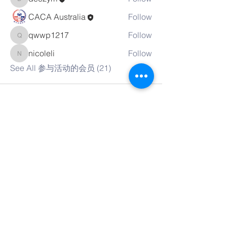
deczym
CACA Australia
Follow
qwwp1217
Follow
qwwp1217
nicoleli
Follow
nicoleli
See All 参与活动的会员 (21)
联系我们
© Copyright 2018 by CACA Australia.
Proudly created with
Wix.com
网站链接:
Email:
admin@caca-australia.org.au
Po Box 354, Eastwood, New South
Wales, Australia, 2122