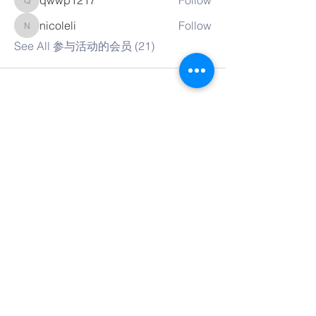
qwwp1217
Follow
qwwp1217
nicoleli
Follow
nicoleli
See All 参与活动的会员 (21)
联系我们
© Copyright 2018 by CACA Australia.
Proudly created with
Wix.com
网站链接:
Email:
admin@caca-australia.org.au
Po Box 354, Eastwood, New South
Wales, Australia, 2122