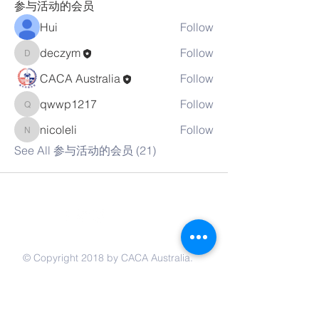
参与活动的会员
Hui
Follow
deczym
Follow
deczym
CACA Australia
Follow
qwwp1217
Follow
qwwp1217
nicoleli
Follow
nicoleli
See All 参与活动的会员 (21)
联系我们
© Copyright 2018 by CACA Australia.
Proudly created with
Wix.com
网站链接:
Email:
admin@caca-australia.org.au